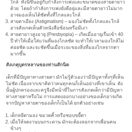
ใกล้ ทั้งนี้ขึ้นอยู่กับกำลังการเพ่งและขนาดของสายตายาว
ด้วย โดยถ้ากำลังการเพ่งยังดีอยุ่และมีสายตายาวไม่มาก
อาจมองเห็นได้ชัดทั้งที่ไกลและใกล้
สายตาเอียง (Astigmatism) – มองไม่ชัดทั้งไกลและใกล้
อาจสังเกตเห็นตัวหนังสือซ้อนหรือมีเงา
สายตายาวสูงอายุ (Presbyopia) – เกิดเมื่ออายุเรื่มเข้า 40
ปี ทำให้เมื่อใส่แว่นที่มองไกลชัด จะทำให้เวลามองใกล้ไม่
ค่อยชัด และจะชัดขึ้นเมื่อระยะของสิ่งที่มองไกลจากตา
มากขึ้น
สังเกตุบุตรหลานของท่านสักนิด
เด็กที่มีปัญหาทางสายตา มักไม่รู้ตัวเองว่ามีปัญหาทั้งๆที่เห็น
ไม่ชัด เนื่องจากเขาคิดว่าคนทุกคนก็เห็นอย่างที่เขาเห็น ดัง
นั้นผู้ปกครองและครูจึงมีหน้าที่ในการสังเกตเด็กว่ามีปัญหา
ทางสายตาหรือไม่ การแสดงออกบางอย่างของเด็กอาจเกิด
จากปัญหาสายตาของเด็กก็เป็นได้ ยกตัวอย่างเช่น
เด็กหยีตามอง ขมวดคิ้วหรือชอบขยี้ตา
เมื่อให้จดงานบนกระดาน มักจะต้องลอกจากเพื่อนคน
ข้างๆ