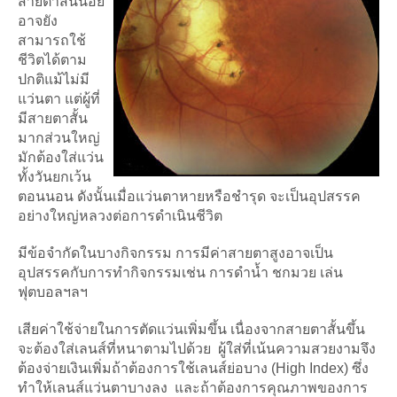
สายตาสั้นน้อย
อาจยัง
สามารถใช้
ชีวิตได้ตาม
ปกติแม้ไม่มี
แว่นตา แต่ผู้ที่
มีสายตาสั้น
มากส่วนใหญ่
มักต้องใส่แว่น
ทั้งวันยกเว้น
ตอนนอน ดังนั้นเมื่อแว่นตาหายหรือชำรุด จะเป็นอุปสรรค
อย่างใหญ่หลวงต่อการดำเนินชีวิต
มีข้อจำกัดในบางกิจกรรม การมีค่าสายตาสูงอาจเป็น
อุปสรรคกับการทำกิจกรรมเช่น การดำน้ำ ชกมวย เล่น
ฟุตบอลฯลฯ
เสียค่าใช้จ่ายในการตัดแว่นเพิ่มขึ้น เนื่องจากสายตาสั้นขึ้น
จะต้องใส่เลนส์ที่หนาตามไปด้วย ผู้ใส่ที่เน้นความสวยงามจึง
ต้องจ่ายเงินเพิ่มถ้าต้องการใช้เลนส์ย่อบาง (High Index) ซึ่ง
ทำให้เลนส์แว่นตาบางลง และถ้าต้องการคุณภาพของการ