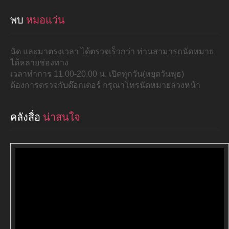
พบ
หมอแว่น
นัด และมาตรงเวลา ได้ตรวจเร็วกว่า ท่านสามารถนัดหมาย
ได้หลายช่องทาง
เวลาทำการ 11.00-20.00 น. เปิดทุกวัน(หยุดวันพุธ)
ต้องการตรวจกับด๊อกเตอร์ กรุณาโทรนัดหมายล่วงหน้า
คลังสื่อ
น่าสนใจ