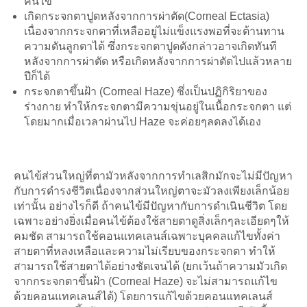
คนไข้
เกิดกระจกตาปูดหลังจากการผ่าตัด(Corneal Ectasia)
เนื่องจากกระจกตาที่เหลืออยู่ไม่แข็งแรงพอที่จะต้านทาน
ความดันลูกตาได้ ซึ่งกระจกตาปูดดังกล่าวอาจเกิดทันที
หลังจากการผ่าตัด หรือเกิดหลังจากการผ่าตัดไปแล้วหลาย
ปีก็ได้
กระจกตาขึ้นฝ้า (Corneal Haze) ซึ่งเป็นปฏิกิริยาของ
ร่างกาย ทำให้กระจกตามีความขุ่นอยู่ในเนื้อกระจกตา แต่
โดยมากเมื่อเวลาผ่านไป Haze จะค่อยๆลดลงได้เอง
คนไข้ส่วนใหญ่ที่ตามัวหลังจากการทำเลสิกมักจะไม่มีปัญหา
กับการดำรงชีวิตเนื่องจากส่วนใหญ่ตาจะมัวลงเพียงเล็กน้อย
เท่านั้น อย่างไรก็ดี ถ้าคนไข้มีปัญหากับการดำเนินชีวิต โดย
เฉพาะอย่างยิ่งเมื่อคนไข้ต้องใช้สายตาดูสิ่งเล็กๆละเอียดๆให้
คมชัด สามารถใช้คอนแทคเลนส์เฉพาะบุคคลแก้ไขทั้งค่า
สายตาที่หลงเหลือและความไม่เรียบของกระจกตา ทำให้
สามารถใช้สายตาได้อย่างชัดเจนได้ (ยกเว้นถ้าความมัวเกิด
จากกระจกตาขึ้นฝ้า (Corneal Haze) จะไม่สามารถแก้ไข
ด้วยคอนแทคเลนส์ได้) โดยการแก้ไขด้วยคอนแทคเลนส์