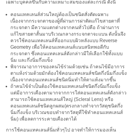
เฉพาะบุคคลขึ้นกับความเหมาะสมของแต่ละกรณี ดังนี้
คอนแทคเลนส์ส่วนใหญ่ต้องเป็นชนิดสั่งตัดเฉพาะ
เนื่องจากกระจกตาของผู้ที่ผ่านการผ่าตัดแก้ไขสายตาที่
กระจกตา มีความแตกต่างจากคนทั่วไปคือ ถ้าผ่านการ
แก้ไขสายตาสั้นมาบริเวณกลางกระจกตาจะแบน ดังนั้นจึง
ควรใช้คอนแทคเลนส์ที่ออกแบบผิวหลังแบบ Reverse
Geometry เพื่อให้คอนแทคเลนส์แนบสนิทพอดีกับ
กระจกตา ซึ่งคอนแทคเลนส์ดังกล่าวมีให้เลือกใช้ทั้งแบบ
นิ่ม และกึ่งนิ่มกึ่งแข็ง
พิจารณาอาการของคนไข้ร่วมด้วยเช่น ถ้าคนไข้มีอาการ
ตาแห้งร่วมด้วยมักต้องใช้คอนแทคเลนส์ชนิดกึ่งนิ่มกึ่งแข็ง
เนื่องจากคอนแทคเลนส์ชนิดนิ่มทำให้ตาแห้งมากขึ้น
ถ้าคนไข้จำเป็นต้องใช้คอนแทคเลนส์ชนิดกึ่งนิ่มกึ่งแข็ง
แต่มีอาการเคืองตามากจากการใส่คอนแทคเลนส์ดังกล่าว
สามารถใช้คอนแทคเลนส์ใหญ่ (Scleral Lens) หรือ
คอนแทคเลนส์ชนิดลูกผสม(ตรงกลางทำจากวัสดุชนิดกึ่ง
นิ่มกึ่งแข็ง บริเวณขอบทำจากวัสดุที่ใช้ทำคอนแทคเลนส์
นิ่ม) เพื่อลดการระคายเคืองตาได้
การใช้คอนแทคเลนส์นิ่มทั่วๆไป อาจทำให้การมองเห็น