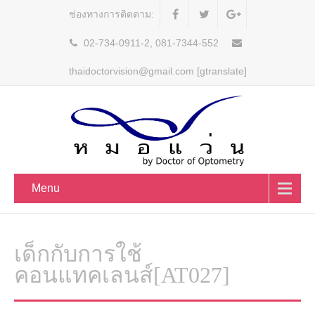
ช่องทางการติดตาม:
02-734-0911-2, 081-7344-552
thaidoctorvision@gmail.com [gtranslate]
Menu
เด็กกับการใช้
คอนแทคเลนส์[AT027]