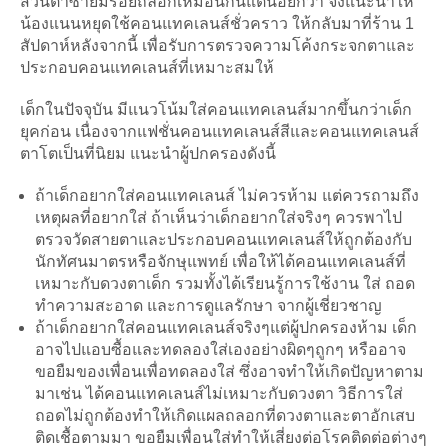
ส่วนตาซ้ายมีรอยถลอกเหมือนกันแต่น้อยกว่า จึงแนะนำให้
น้องแนนหยุดใช้คอนแทคเลนส์ชั่วคราว ให้กลับมาที่ร้าน 1
สัปดาห์หลังจากนี้ เพื่อรับการตรวจความโค้งกระจกตาและ
ประกอบคอนแทคเลนส์ที่เหมาะสมให้
เด็กในปัจจุบัน มีแนวโน้มใส่คอนแทคเลนส์มากขึ้นกว่าเด็ก
ยุคก่อน เนื่องจากแฟชั่นคอนแทคเลนส์สีและคอนแทคเลนส์
ตาโตเป็นที่นิยม แนะนำผู้ปกครองดังนี้
ถ้าเด็กอยากใส่คอนแทคเลนส์ ไม่ควรห้าม แต่ควรถามถึง
เหตุผลที่อยากใส่ ถ้าเห็นว่าเด็กอยากใส่จริงๆ ควรพาไป
ตรวจวัดสายตาและประกอบคอนแทคเลนส์ให้ถูกต้องกับ
นักทัศนมาตรหรือจักษุแพทย์ เพื่อให้ได้คอนแทคเลนส์ที่
เหมาะกับดวงตาเด็ก รวมทั้งได้เรียนรู้การใช้งาน ใส่ ถอด
ทำความสะอาด และการดูแลรักษา จากผู้เชี่ยวชาญ
ถ้าเด็กอยากใส่คอนแทคเลนส์จริงๆแต่ผู้ปกครองห้าม เด็ก
อาจไปแอบซื้อและทดลองใส่เองอย่างผิดๆถูกๆ หรืออาจ
ขอยืมของเพื่อนเพื่อทดลองใส่ ซึ่งอาจทำให้เกิดปัญหาตาม
มาเช่น ได้คอนแทคเลนส์ไม่เหมาะกับดวงตา วิธีการใส่
ถอดไม่ถูกต้องทำให้เกิดแผลถลอกที่ดวงตาและตาอักเสบ
ติดเชื้อตามมา ขอยืมเพื่อนใส่ทำให้เสี่ยงต่อโรคติดต่อต่างๆ