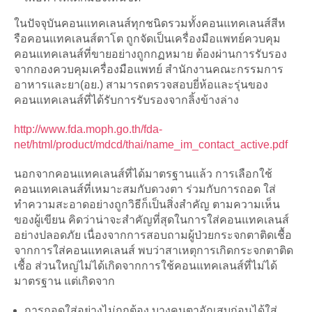
ในปัจจุบันคอนแทคเลนส์ทุกชนิดรวมทั้งคอนแทคเลนส์สีห
รือคอนแทคเลนส์ตาโต ถูกจัดเป็นเครื่องมือแพทย์ควบคุม
คอนแทคเลนส์ที่ขายอย่างถูกกฏหมาย ต้องผ่านการรับรอง
จากกองควบคุมเครื่องมือแพทย์ สำนักงานคณะกรรมการ
อาหารและยา(อย.) สามารถตรวจสอบยี่ห้อและรุ่นของ
คอนแทคเลนส์ที่ได้รับการรับรองจากลิ้งข้างล่าง
http://www.fda.moph.go.th/fda-
net/html/product/mdcd/thai/name_im_contact_active.pdf
นอกจากคอนแทคเลนส์ที่ได้มาตรฐานแล้ว การเลือกใช้
คอนแทคเลนส์ที่เหมาะสมกับดวงตา ร่วมกับการถอด ใส่
ทำความสะอาดอย่างถูกวิธีก็เป็นสิ่งสำคัญ ตามความเห็น
ของผู้เขียน คิดว่าน่าจะสำคัญที่สุดในการใส่คอนแทคเลนส์
อย่างปลอดภัย เนื่องจากการสอบถามผู้ป่วยกระจกตาติดเชื้อ
จากการใส่คอนแทคเลนส์ พบว่าสาเหตุการเกิดกระจกตาติด
เชื้อ ส่วนใหญ่ไม่ได้เกิดจากการใช้คอนแทคเลนส์ที่ไม่ได้
มาตรฐาน แต่เกิดจาก
การถอดใส่อย่างไม่ถูกต้อง บางคนตาอักเสบก่อนได้ใส่