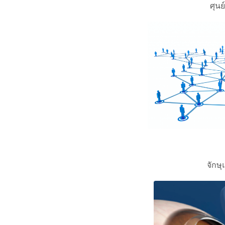
ศุนย
จักษ