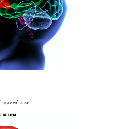
จักษุแพทย์ จอตา