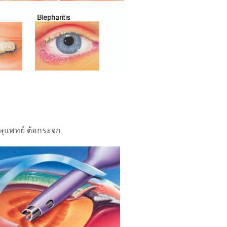
กษุแพทย์ ต้อกระจก